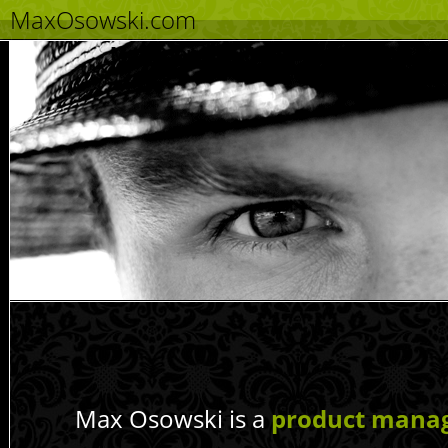
MaxOsowski.com
Max Osowski, Maks Osowski or Maksym
Max Osowski
is a
product manag